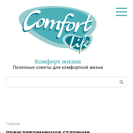
Перейти
к
контенту
Комфорт жизни
Полезные советы для комфортной жизни
Поиск:
Главная
преждевременное старение