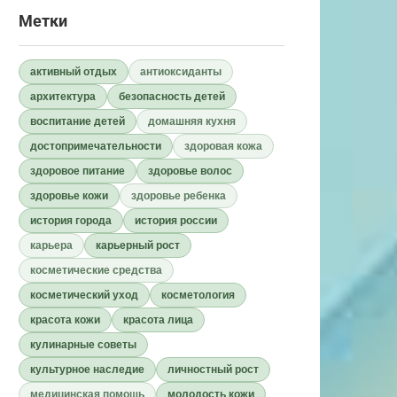
Метки
активный отдых
антиоксиданты
архитектура
безопасность детей
воспитание детей
домашняя кухня
достопримечательности
здоровая кожа
здоровое питание
здоровье волос
здоровье кожи
здоровье ребенка
история города
история россии
карьера
карьерный рост
косметические средства
косметический уход
косметология
красота кожи
красота лица
кулинарные советы
культурное наследие
личностный рост
медицинская помощь
молодость кожи