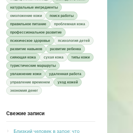
натуральные ингредиенты
омоложение кожи
поиск работы
правильное питание
проблемная кожа
профессиональное развитие
психическое здоровье
психология детей
развитие навыков
развитие ребенка
сияющая кожа
сухая кожа
типы кожи
туристические маршруты
увлажнение кожи
удаленная работа
управление временем
уход кожей
экономия денег
Свежие записи
Близкий человек в запое: что