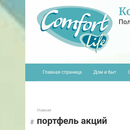
Перейти
К
к
контенту
Пол
Главная страница
Дом и быт
Главная
портфель акций