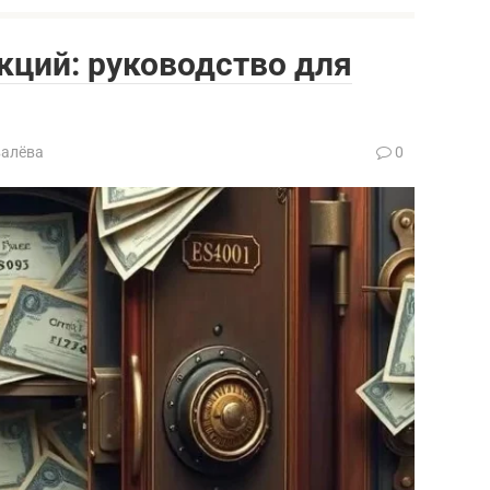
кций: руководство для
валёва
0