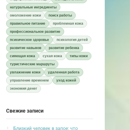
натуральные ингредиенты
омоложение кожи
поиск работы
правильное питание
проблемная кожа
профессиональное развитие
психическое здоровье
психология детей
развитие навыков
развитие ребенка
сияющая кожа
сухая кожа
типы кожи
туристические маршруты
увлажнение кожи
удаленная работа
управление временем
уход кожей
экономия денег
Свежие записи
Близкий человек в запое: что