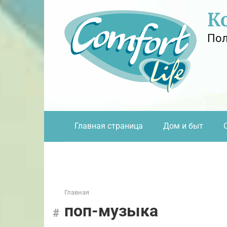
Перейти
К
к
контенту
Пол
Главная страница
Дом и быт
Главная
поп-музыка