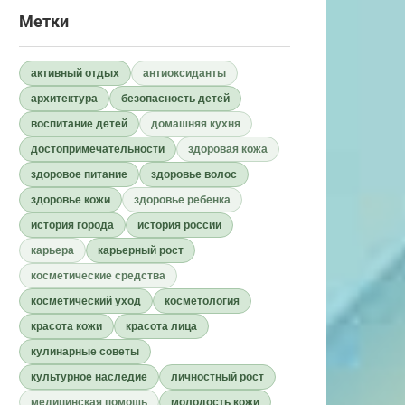
Метки
активный отдых
антиоксиданты
архитектура
безопасность детей
воспитание детей
домашняя кухня
достопримечательности
здоровая кожа
здоровое питание
здоровье волос
здоровье кожи
здоровье ребенка
история города
история россии
карьера
карьерный рост
косметические средства
косметический уход
косметология
красота кожи
красота лица
кулинарные советы
культурное наследие
личностный рост
медицинская помощь
молодость кожи