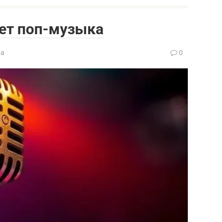
ует поп-музыка
ва
0