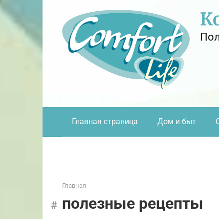
Перейти
К
к
контенту
Пол
Главная страница
Дом и быт
Главная
полезные рецепты