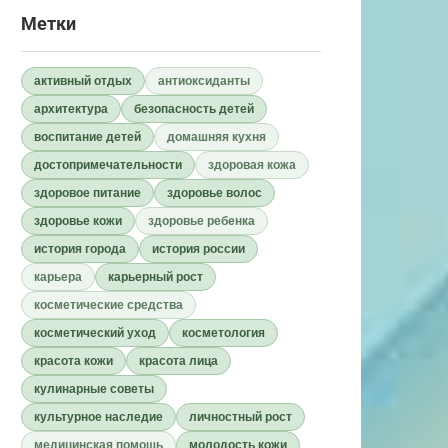
Метки
активный отдых
антиоксиданты
архитектура
безопасность детей
воспитание детей
домашняя кухня
достопримечательности
здоровая кожа
здоровое питание
здоровье волос
здоровье кожи
здоровье ребенка
история города
история россии
карьера
карьерный рост
косметические средства
косметический уход
косметология
красота кожи
красота лица
кулинарные советы
культурное наследие
личностный рост
медицинская помощь
молодость кожи