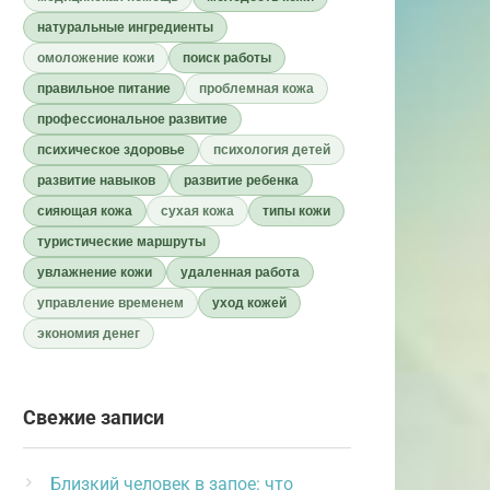
натуральные ингредиенты
омоложение кожи
поиск работы
правильное питание
проблемная кожа
профессиональное развитие
психическое здоровье
психология детей
развитие навыков
развитие ребенка
сияющая кожа
сухая кожа
типы кожи
туристические маршруты
увлажнение кожи
удаленная работа
управление временем
уход кожей
экономия денег
Свежие записи
Близкий человек в запое: что