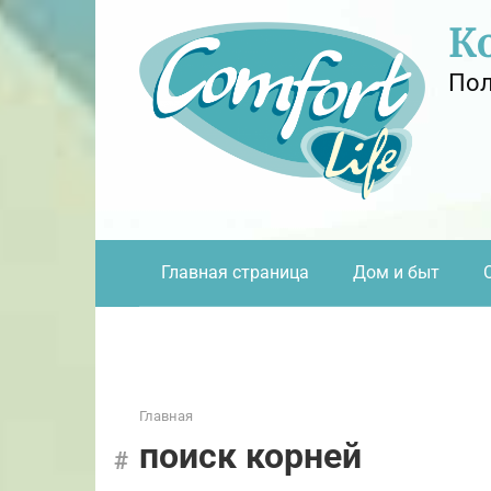
Перейти
К
к
контенту
Пол
Главная страница
Дом и быт
Главная
поиск корней