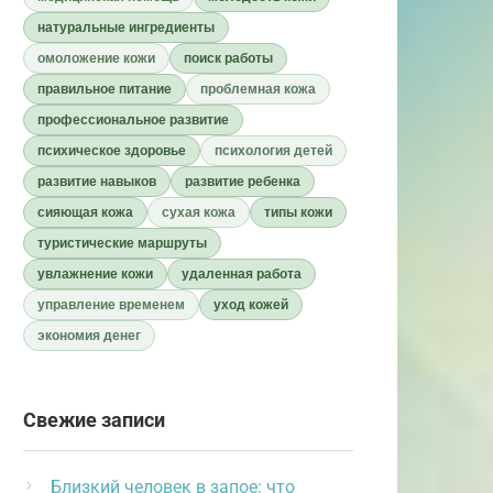
натуральные ингредиенты
омоложение кожи
поиск работы
правильное питание
проблемная кожа
профессиональное развитие
психическое здоровье
психология детей
развитие навыков
развитие ребенка
сияющая кожа
сухая кожа
типы кожи
туристические маршруты
увлажнение кожи
удаленная работа
управление временем
уход кожей
экономия денег
Свежие записи
Близкий человек в запое: что