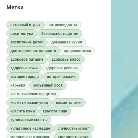
Метки
активный отдых
антиоксиданты
архитектура
безопасность детей
воспитание детей
домашняя кухня
достопримечательности
здоровая кожа
здоровое питание
здоровье волос
здоровье кожи
здоровье ребенка
история города
история россии
карьера
карьерный рост
косметические средства
косметический уход
косметология
красота кожи
красота лица
кулинарные советы
культурное наследие
личностный рост
медицинская помощь
молодость кожи