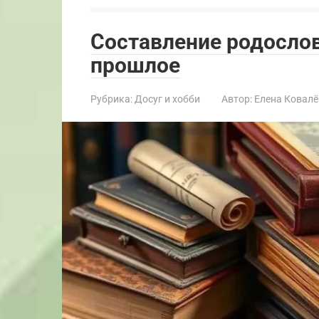
Составление родослов
прошлое
Рубрика:
Досуг и хобби
Автор:
Елена Ковалё