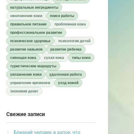
натуральные ингредиенты
омоложение кожи
поиск работы
правильное питание
проблемная кожа
профессиональное развитие
психическое здоровье
психология детей
развитие навыков
развитие ребенка
сияющая кожа
сухая кожа
типы кожи
туристические маршруты
увлажнение кожи
удаленная работа
управление временем
уход кожей
экономия денег
Свежие записи
Близкий человек в запое: что