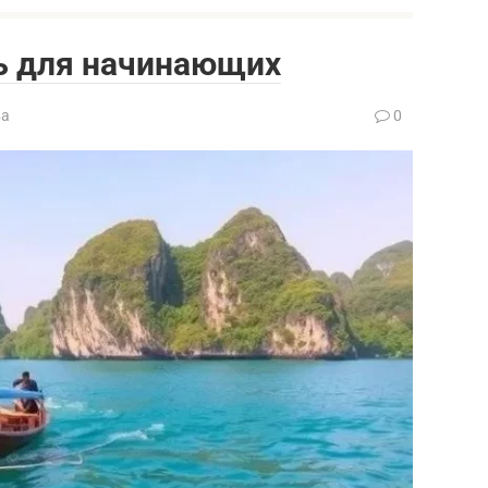
ль для начинающих
ва
0