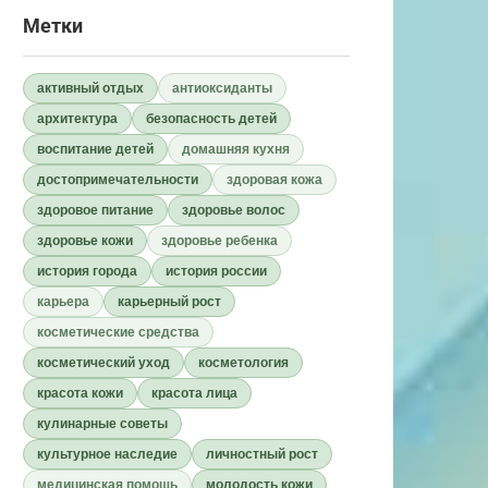
Метки
активный отдых
антиоксиданты
архитектура
безопасность детей
воспитание детей
домашняя кухня
достопримечательности
здоровая кожа
здоровое питание
здоровье волос
здоровье кожи
здоровье ребенка
история города
история россии
карьера
карьерный рост
косметические средства
косметический уход
косметология
красота кожи
красота лица
кулинарные советы
культурное наследие
личностный рост
медицинская помощь
молодость кожи