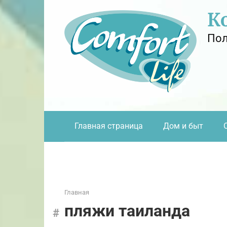
Перейти
К
к
контенту
Пол
Главная страница
Дом и быт
Главная
пляжи таиланда