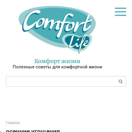
Перейти
к
контенту
Комфорт жизни
Полезные советы для комфортной жизни
Поиск:
Главная
осенние угощения