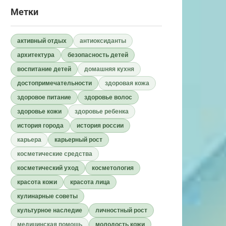
Метки
активный отдых
антиоксиданты
архитектура
безопасность детей
воспитание детей
домашняя кухня
достопримечательности
здоровая кожа
здоровое питание
здоровье волос
здоровье кожи
здоровье ребенка
история города
история россии
карьера
карьерный рост
косметические средства
косметический уход
косметология
красота кожи
красота лица
кулинарные советы
культурное наследие
личностный рост
медицинская помощь
молодость кожи