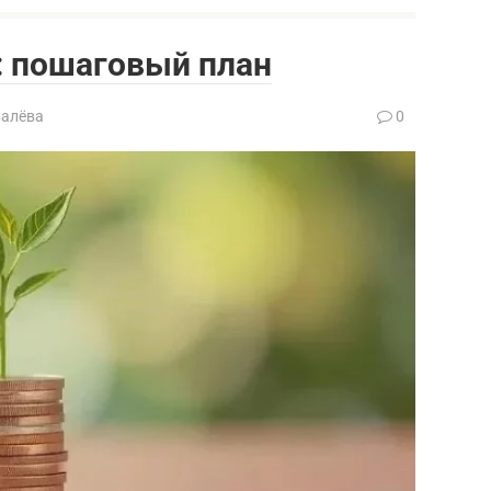
я: пошаговый план
валёва
0