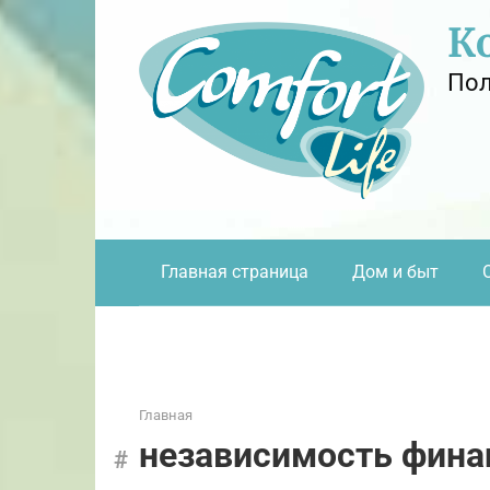
Перейти
К
к
контенту
Пол
Главная страница
Дом и быт
Главная
независимость фина