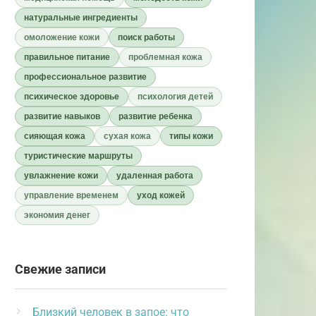
натуральные ингредиенты
омоложение кожи
поиск работы
правильное питание
проблемная кожа
профессиональное развитие
психическое здоровье
психология детей
развитие навыков
развитие ребенка
сияющая кожа
сухая кожа
типы кожи
туристические маршруты
увлажнение кожи
удаленная работа
управление временем
уход кожей
экономия денег
Свежие записи
Близкий человек в запое: что