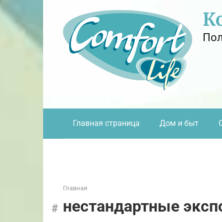
Перейти
К
к
контенту
Пол
Главная страница
Дом и быт
Главная
нестандартные эксп