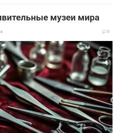
ивительные музеи мира
ва
0