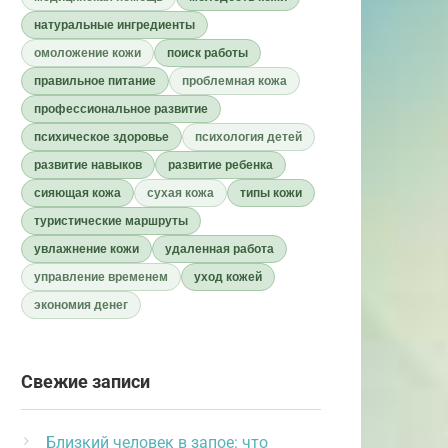
натуральные ингредиенты
омоложение кожи
поиск работы
правильное питание
проблемная кожа
профессиональное развитие
психическое здоровье
психология детей
развитие навыков
развитие ребенка
сияющая кожа
сухая кожа
типы кожи
туристические маршруты
увлажнение кожи
удаленная работа
управление временем
уход кожей
экономия денег
Свежие записи
Близкий человек в запое: что