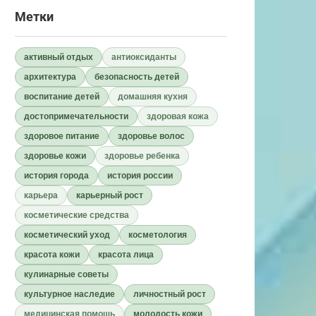
Метки
активный отдых
антиоксиданты
архитектура
безопасность детей
воспитание детей
домашняя кухня
достопримечательности
здоровая кожа
здоровое питание
здоровье волос
здоровье кожи
здоровье ребенка
история города
история россии
карьера
карьерный рост
косметические средства
косметический уход
косметология
красота кожи
красота лица
кулинарные советы
культурное наследие
личностный рост
медицинская помощь
молодость кожи