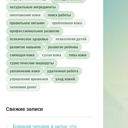
натуральные ингредиенты
омоложение кожи
поиск работы
правильное питание
проблемная кожа
профессиональное развитие
психическое здоровье
психология детей
развитие навыков
развитие ребенка
сияющая кожа
сухая кожа
типы кожи
туристические маршруты
увлажнение кожи
удаленная работа
управление временем
уход кожей
экономия денег
Свежие записи
Близкий человек в запое: что