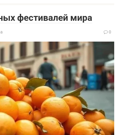
ных фестивалей мира
ва
0