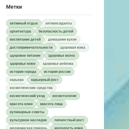
Метки
активный отдых
антиоксиданты
архитектура
безопасность детей
воспитание детей
домашняя кухня
достопримечательности
здоровая кожа
здоровое питание
здоровье волос
здоровье кожи
здоровье ребенка
история города
история россии
карьера
карьерный рост
косметические средства
косметический уход
косметология
красота кожи
красота лица
кулинарные советы
культурное наследие
личностный рост
медицинская помощь
молодость кожи