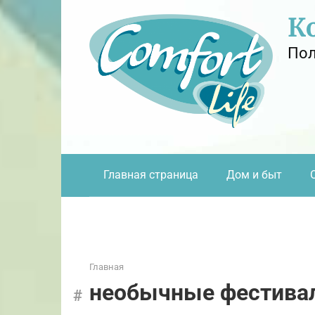
Перейти
К
к
контенту
Пол
Главная страница
Дом и быт
Главная
необычные фестива