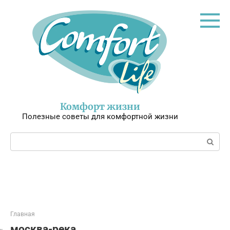
Перейти
к
контенту
Комфорт жизни
Полезные советы для комфортной жизни
Поиск:
Главная
москва-река