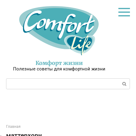
Перейти
к
контенту
Комфорт жизни
Полезные советы для комфортной жизни
Поиск:
Главная
маттерхорн