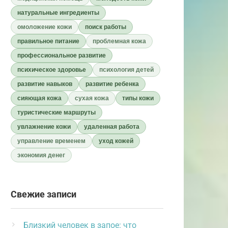
натуральные ингредиенты
омоложение кожи
поиск работы
правильное питание
проблемная кожа
профессиональное развитие
психическое здоровье
психология детей
развитие навыков
развитие ребенка
сияющая кожа
сухая кожа
типы кожи
туристические маршруты
увлажнение кожи
удаленная работа
управление временем
уход кожей
экономия денег
Свежие записи
Близкий человек в запое: что