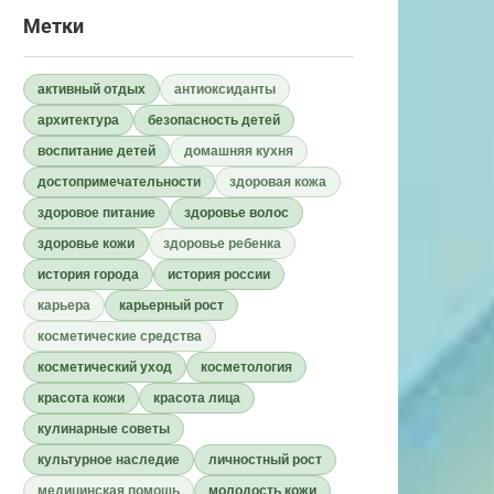
Метки
активный отдых
антиоксиданты
архитектура
безопасность детей
воспитание детей
домашняя кухня
достопримечательности
здоровая кожа
здоровое питание
здоровье волос
здоровье кожи
здоровье ребенка
история города
история россии
карьера
карьерный рост
косметические средства
косметический уход
косметология
красота кожи
красота лица
кулинарные советы
культурное наследие
личностный рост
медицинская помощь
молодость кожи