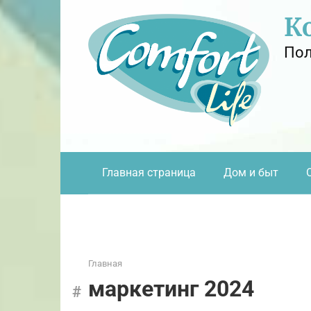
Перейти
К
к
контенту
Пол
Главная страница
Дом и быт
Главная
маркетинг 2024