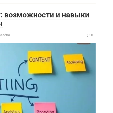
у: возможности и навыки
ы
валёва
0