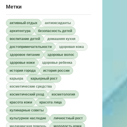
Метки
активный отдых
антиоксиданты
архитектура
безопасность детей
воспитание детей
домашняя кухня
достопримечательности
здоровая кожа
здоровое питание
здоровье волос
здоровье кожи
здоровье ребенка
история города
история россии
карьера
карьерный рост
косметические средства
косметический уход
косметология
красота кожи
красота лица
кулинарные советы
культурное наследие
личностный рост
медицинская помощь
молодость кожи