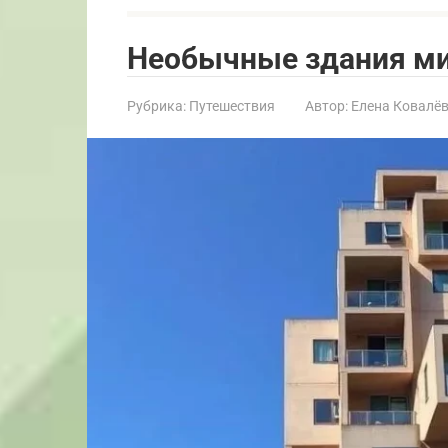
Необычные здания м
Рубрика:
Путешествия
Автор:
Елена Ковалё