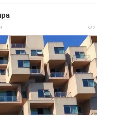
ира
ва
0