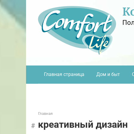
Перейти
К
к
контенту
Пол
Главная страница
Дом и быт
Главная
креативный дизайн