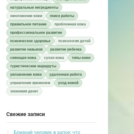
натуральные ингредиенты
омоложение кожи
поиск работы
правильное питание
проблемная кожа
профессиональное развитие
психическое здоровье
психология детей
развитие навыков
развитие ребенка
сияющая кожа
сухая кожа
типы кожи
туристические маршруты
увлажнение кожи
удаленная работа
управление временем
уход кожей
экономия денег
Свежие записи
Близкий человек в запое: что