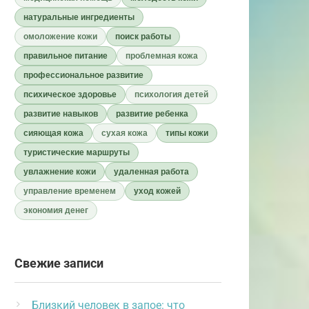
натуральные ингредиенты
омоложение кожи
поиск работы
правильное питание
проблемная кожа
профессиональное развитие
психическое здоровье
психология детей
развитие навыков
развитие ребенка
сияющая кожа
сухая кожа
типы кожи
туристические маршруты
увлажнение кожи
удаленная работа
управление временем
уход кожей
экономия денег
Свежие записи
Близкий человек в запое: что