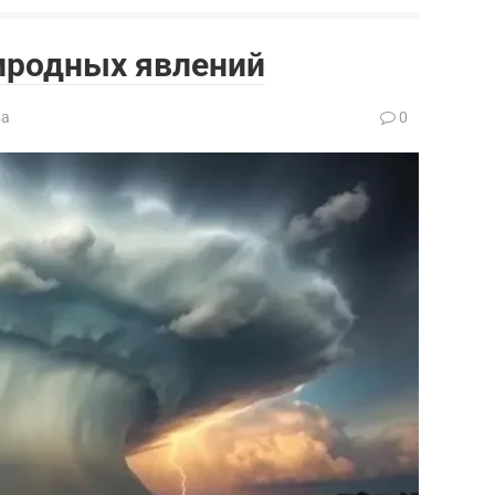
иродных явлений
ва
0