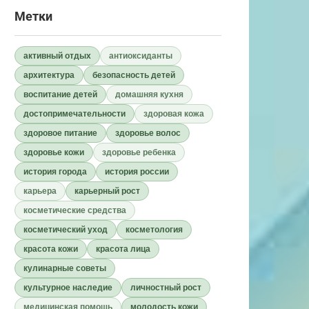
Метки
активный отдых
антиоксиданты
архитектура
безопасность детей
воспитание детей
домашняя кухня
достопримечательности
здоровая кожа
здоровое питание
здоровье волос
здоровье кожи
здоровье ребенка
история города
история россии
карьера
карьерный рост
косметические средства
косметический уход
косметология
красота кожи
красота лица
кулинарные советы
культурное наследие
личностный рост
медицинская помощь
молодость кожи