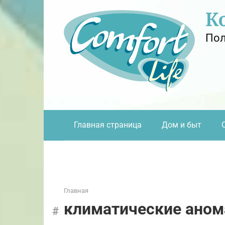
Перейти
К
к
контенту
Пол
Главная страница
Дом и быт
Главная
климатические аном