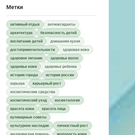
Метки
активный отдых
антиоксиданты
архитектура
безопасность детей
воспитание детей
домашняя кухня
достопримечательности
здоровая кожа
здоровое питание
здоровье волос
здоровье кожи
здоровье ребенка
история города
история россии
карьера
карьерный рост
косметические средства
косметический уход
косметология
красота кожи
красота лица
кулинарные советы
культурное наследие
личностный рост
медицинская помощь
молодость кожи