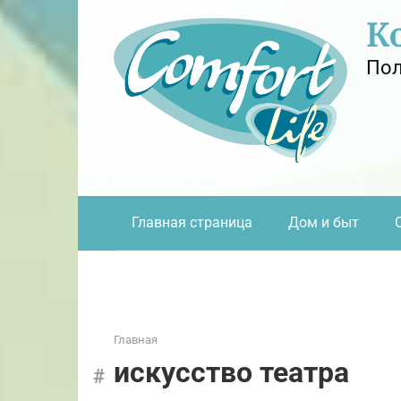
Перейти
К
к
контенту
Пол
Главная страница
Дом и быт
Главная
искусство театра