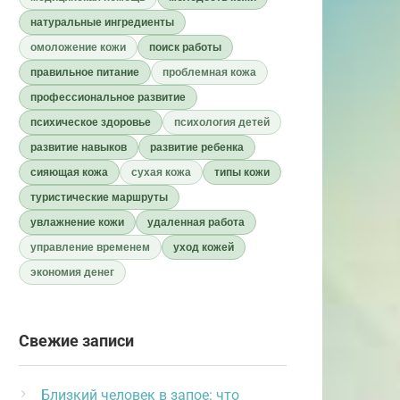
натуральные ингредиенты
омоложение кожи
поиск работы
правильное питание
проблемная кожа
профессиональное развитие
психическое здоровье
психология детей
развитие навыков
развитие ребенка
сияющая кожа
сухая кожа
типы кожи
туристические маршруты
увлажнение кожи
удаленная работа
управление временем
уход кожей
экономия денег
Свежие записи
Близкий человек в запое: что