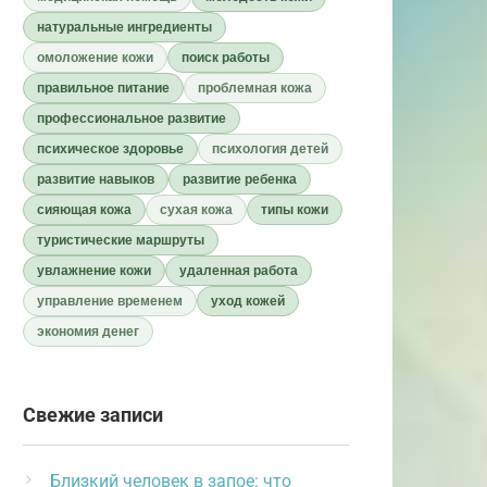
натуральные ингредиенты
омоложение кожи
поиск работы
правильное питание
проблемная кожа
профессиональное развитие
психическое здоровье
психология детей
развитие навыков
развитие ребенка
сияющая кожа
сухая кожа
типы кожи
туристические маршруты
увлажнение кожи
удаленная работа
управление временем
уход кожей
экономия денег
Свежие записи
Близкий человек в запое: что