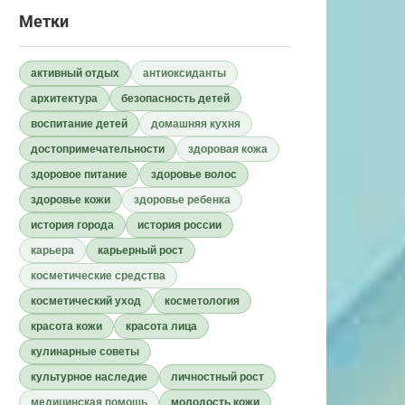
Метки
активный отдых
антиоксиданты
архитектура
безопасность детей
воспитание детей
домашняя кухня
достопримечательности
здоровая кожа
здоровое питание
здоровье волос
здоровье кожи
здоровье ребенка
история города
история россии
карьера
карьерный рост
косметические средства
косметический уход
косметология
красота кожи
красота лица
кулинарные советы
культурное наследие
личностный рост
медицинская помощь
молодость кожи