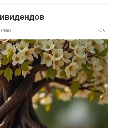
дивидендов
валёва
0