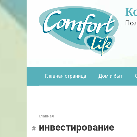
Перейти
К
к
контенту
Пол
Главная страница
Дом и быт
Главная
инвестирование