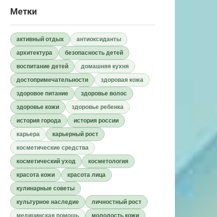
Метки
активный отдых
антиоксиданты
архитектура
безопасность детей
воспитание детей
домашняя кухня
достопримечательности
здоровая кожа
здоровое питание
здоровье волос
здоровье кожи
здоровье ребенка
история города
история россии
карьера
карьерный рост
косметические средства
косметический уход
косметология
красота кожи
красота лица
кулинарные советы
культурное наследие
личностный рост
медицинская помощь
молодость кожи