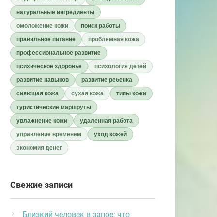
натуральные ингредиенты
омоложение кожи
поиск работы
правильное питание
проблемная кожа
профессиональное развитие
психическое здоровье
психология детей
развитие навыков
развитие ребенка
сияющая кожа
сухая кожа
типы кожи
туристические маршруты
увлажнение кожи
удаленная работа
управление временем
уход кожей
экономия денег
Свежие записи
Близкий человек в запое: что