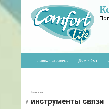
Перейти
К
к
контенту
Пол
Главная страница
Дом и быт
Главная
инструменты связи