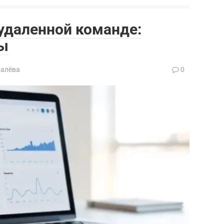
удаленной команде:
ды
валёва
0