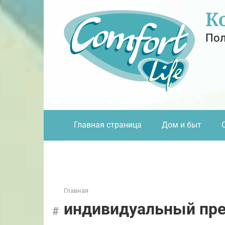
Перейти
К
к
контенту
Пол
Главная страница
Дом и быт
Главная
индивидуальный пр