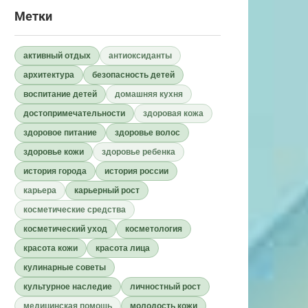
Метки
активный отдых
антиоксиданты
архитектура
безопасность детей
воспитание детей
домашняя кухня
достопримечательности
здоровая кожа
здоровое питание
здоровье волос
здоровье кожи
здоровье ребенка
история города
история россии
карьера
карьерный рост
косметические средства
косметический уход
косметология
красота кожи
красота лица
кулинарные советы
культурное наследие
личностный рост
медицинская помощь
молодость кожи