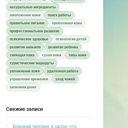
натуральные ингредиенты
омоложение кожи
поиск работы
правильное питание
проблемная кожа
профессиональное развитие
психическое здоровье
психология детей
развитие навыков
развитие ребенка
сияющая кожа
сухая кожа
типы кожи
туристические маршруты
увлажнение кожи
удаленная работа
управление временем
уход кожей
экономия денег
Свежие записи
Близкий человек в запое: что