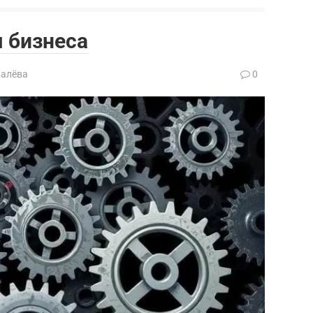
 бизнеса
валёва
0