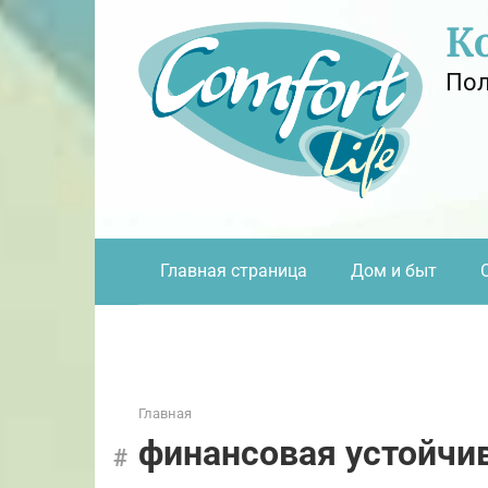
Перейти
К
к
контенту
Пол
Главная страница
Дом и быт
Главная
финансовая устойчи