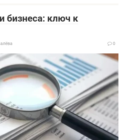
 бизнеса: ключ к
валёва
0