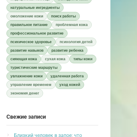
натуральные ингредиенты
омоложение кожи
поиск работы
правильное питание
проблемная кожа
профессиональное развитие
психическое здоровье
психология детей
развитие навыков
развитие ребенка
сияющая кожа
сухая кожа
типы кожи
туристические маршруты
увлажнение кожи
удаленная работа
управление временем
уход кожей
экономия денег
Свежие записи
Близкий человек в запое: что