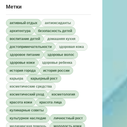
Метки
активный отдых
антиоксиданты
архитектура
безопасность детей
воспитание детей
домашняя кухня
достопримечательности
здоровая кожа
здоровое питание
здоровье волос
здоровье кожи
здоровье ребенка
история города
история россии
карьера
карьерный рост
косметические средства
косметический уход
косметология
красота кожи
красота лица
кулинарные советы
культурное наследие
личностный рост
медицинская помощь
молодость кожи