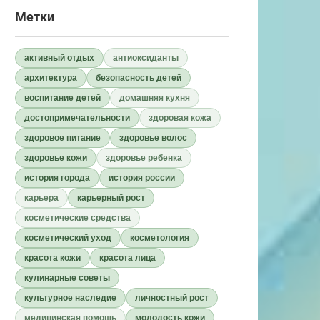
Метки
активный отдых
антиоксиданты
архитектура
безопасность детей
воспитание детей
домашняя кухня
достопримечательности
здоровая кожа
здоровое питание
здоровье волос
здоровье кожи
здоровье ребенка
история города
история россии
карьера
карьерный рост
косметические средства
косметический уход
косметология
красота кожи
красота лица
кулинарные советы
культурное наследие
личностный рост
медицинская помощь
молодость кожи