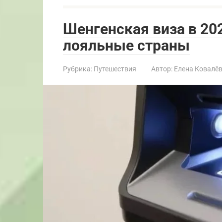
Шенгенская виза в 202
лояльные страны
Рубрика:
Путешествия
Автор:
Елена Ковалё