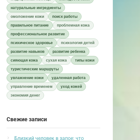
натуральные ингредиенты
омоложение кожи
поиск работы
правильное питание
проблемная кожа
профессиональное развитие
психическое здоровье
психология детей
развитие навыков
развитие ребенка
сияющая кожа
сухая кожа
типы кожи
туристические маршруты
увлажнение кожи
удаленная работа
управление временем
уход кожей
экономия денег
Свежие записи
Близкий человек в запое: что