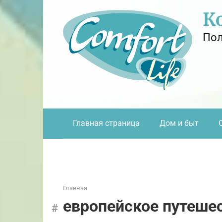
Перейти
К
к
контенту
Пол
Главная страница
Дом и быт
Главная
европейское путеше