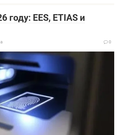
6 году: EES, ETIAS и
ва
0