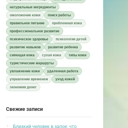
натуральные ингредиенты
омоложение кожи
поиск работы
правильное питание
проблемная кожа
профессиональное развитие
психическое здоровье
психология детей
развитие навыков
развитие ребенка
сияющая кожа
сухая кожа
типы кожи
туристические маршруты
увлажнение кожи
удаленная работа
управление временем
уход кожей
экономия денег
Свежие записи
Близкий человек в запое: что