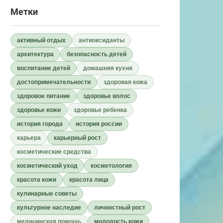
Метки
активный отдых
антиоксиданты
архитектура
безопасность детей
воспитание детей
домашняя кухня
достопримечательности
здоровая кожа
здоровое питание
здоровье волос
здоровье кожи
здоровье ребенка
история города
история россии
карьера
карьерный рост
косметические средства
косметический уход
косметология
красота кожи
красота лица
кулинарные советы
культурное наследие
личностный рост
медицинская помощь
молодость кожи