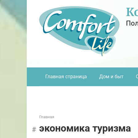
Перейти
К
к
контенту
Пол
Главная страница
Дом и быт
Главная
экономика туризма