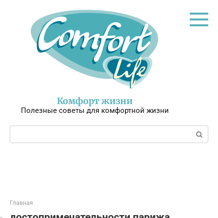
Перейти
к
контенту
Комфорт жизни
Полезные советы для комфортной жизни
Поиск:
Главная
достопримечательности парижа