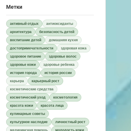
Метки
активный отдых
антиоксиданты
архитектура
безопасность детей
воспитание детей
домашняя кухня
достопримечательности
здоровая кожа
здоровое питание
здоровье волос
здоровье кожи
здоровье ребенка
история города
история россии
карьера
карьерный рост
косметические средства
косметический уход
косметология
красота кожи
красота лица
кулинарные советы
культурное наследие
личностный рост
медицинская помощь
молодость кожи