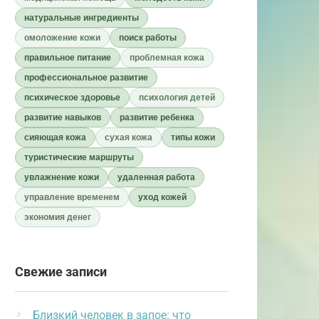
натуральные ингредиенты
омоложение кожи
поиск работы
правильное питание
проблемная кожа
профессиональное развитие
психическое здоровье
психология детей
развитие навыков
развитие ребенка
сияющая кожа
сухая кожа
типы кожи
туристические маршруты
увлажнение кожи
удаленная работа
управление временем
уход кожей
экономия денег
Свежие записи
Близкий человек в запое: что