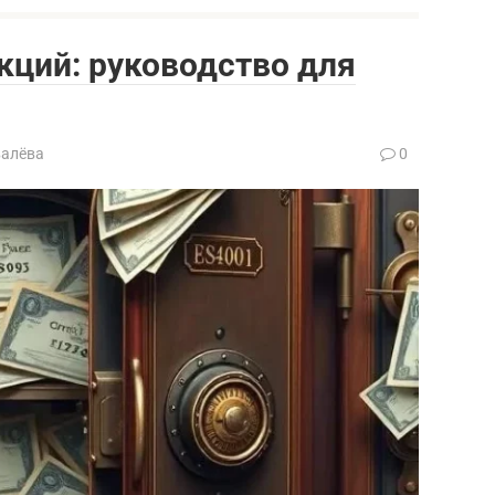
кций: руководство для
валёва
0