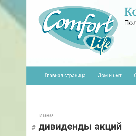
Перейти
К
к
контенту
Пол
Главная страница
Дом и быт
Главная
дивиденды акций