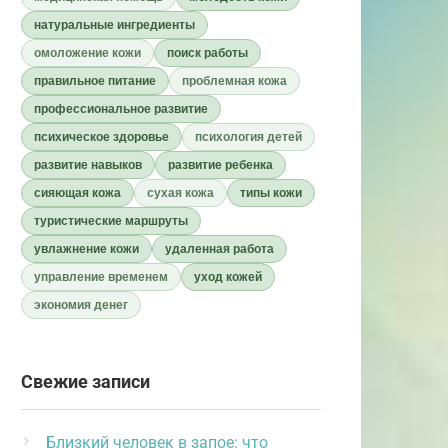
натуральные ингредиенты
омоложение кожи
поиск работы
правильное питание
проблемная кожа
профессиональное развитие
психическое здоровье
психология детей
развитие навыков
развитие ребенка
сияющая кожа
сухая кожа
типы кожи
туристические маршруты
увлажнение кожи
удаленная работа
управление временем
уход кожей
экономия денег
Свежие записи
Близкий человек в запое: что