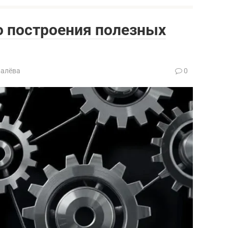
о построения полезных
валёва
0