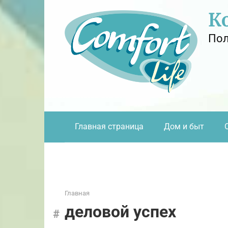
Перейти
К
к
контенту
Пол
Главная страница
Дом и быт
Главная
деловой успех