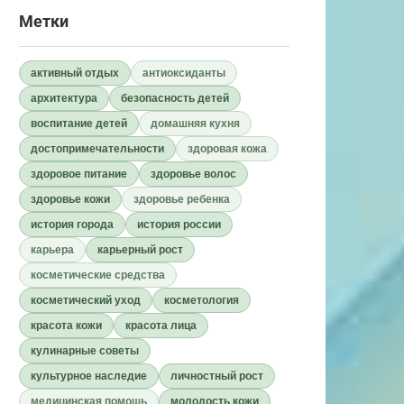
Метки
активный отдых
антиоксиданты
архитектура
безопасность детей
воспитание детей
домашняя кухня
достопримечательности
здоровая кожа
здоровое питание
здоровье волос
здоровье кожи
здоровье ребенка
история города
история россии
карьера
карьерный рост
косметические средства
косметический уход
косметология
красота кожи
красота лица
кулинарные советы
культурное наследие
личностный рост
медицинская помощь
молодость кожи