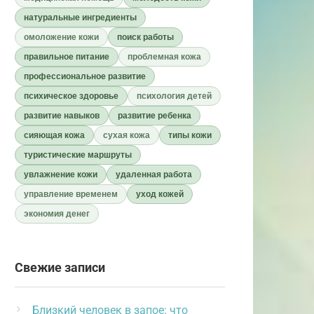
натуральные ингредиенты
омоложение кожи
поиск работы
правильное питание
проблемная кожа
профессиональное развитие
психическое здоровье
психология детей
развитие навыков
развитие ребенка
сияющая кожа
сухая кожа
типы кожи
туристические маршруты
увлажнение кожи
удаленная работа
управление временем
уход кожей
экономия денег
Свежие записи
Близкий человек в запое: что