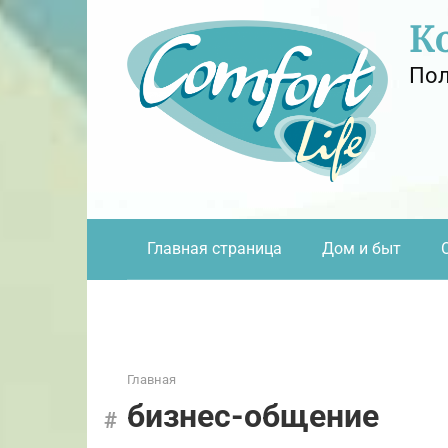
Перейти
К
к
контенту
Пол
Главная страница
Дом и быт
Главная
бизнес-общение