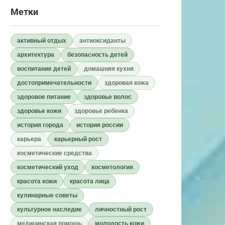
Метки
активный отдых
антиоксиданты
архитектура
безопасность детей
воспитание детей
домашняя кухня
достопримечательности
здоровая кожа
здоровое питание
здоровье волос
здоровье кожи
здоровье ребенка
история города
история россии
карьера
карьерный рост
косметические средства
косметический уход
косметология
красота кожи
красота лица
кулинарные советы
культурное наследие
личностный рост
медицинская помощь
молодость кожи