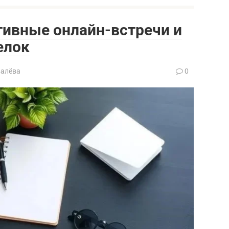
тивные онлайн-встречи и
елок
валёва
0