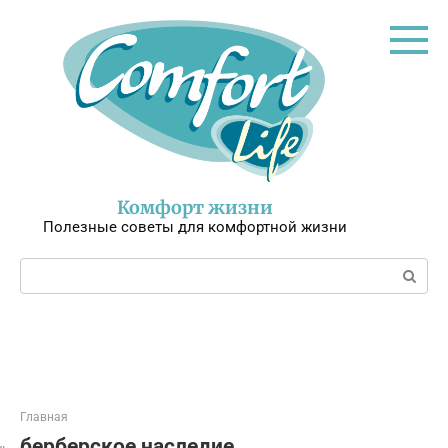
Перейти
к
контенту
Комфорт жизни
Полезные советы для комфортной жизни
Поиск:
Главная
берберское наследие