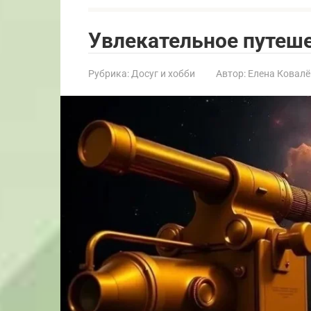
Увлекательное путеше
Рубрика:
Досуг и хобби
Автор:
Елена Ковалё