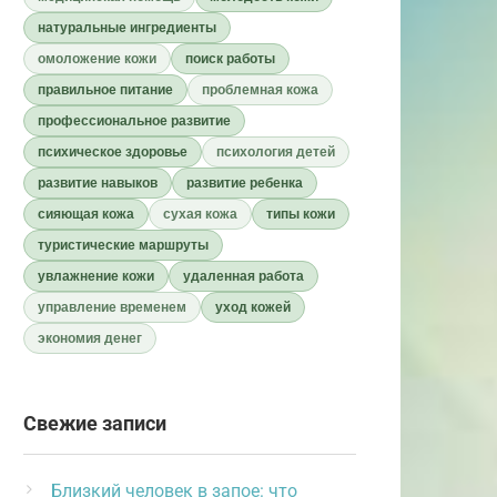
натуральные ингредиенты
омоложение кожи
поиск работы
правильное питание
проблемная кожа
профессиональное развитие
психическое здоровье
психология детей
развитие навыков
развитие ребенка
сияющая кожа
сухая кожа
типы кожи
туристические маршруты
увлажнение кожи
удаленная работа
управление временем
уход кожей
экономия денег
Свежие записи
Близкий человек в запое: что