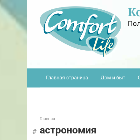
Перейти
К
к
контенту
Пол
Главная страница
Дом и быт
Главная
астрономия