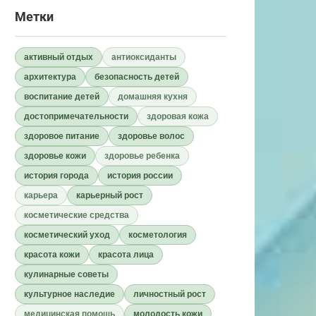
Метки
активный отдых
антиоксиданты
архитектура
безопасность детей
воспитание детей
домашняя кухня
достопримечательности
здоровая кожа
здоровое питание
здоровье волос
здоровье кожи
здоровье ребенка
история города
история россии
карьера
карьерный рост
косметические средства
косметический уход
косметология
красота кожи
красота лица
кулинарные советы
культурное наследие
личностный рост
медицинская помощь
молодость кожи