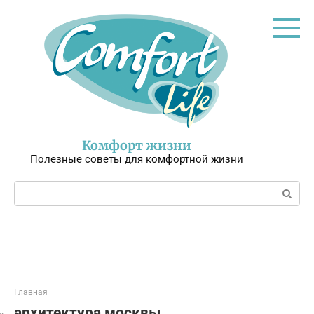
Перейти
к
контенту
Комфорт жизни
Полезные советы для комфортной жизни
Поиск:
Главная
архитектура москвы