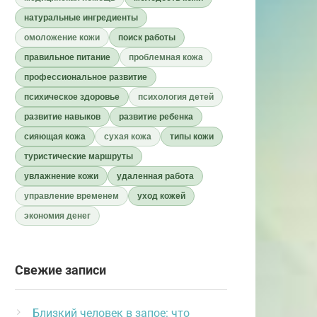
натуральные ингредиенты
омоложение кожи
поиск работы
правильное питание
проблемная кожа
профессиональное развитие
психическое здоровье
психология детей
развитие навыков
развитие ребенка
сияющая кожа
сухая кожа
типы кожи
туристические маршруты
увлажнение кожи
удаленная работа
управление временем
уход кожей
экономия денег
Свежие записи
Близкий человек в запое: что