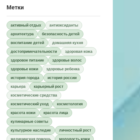
Метки
активный отдых
антиоксиданты
архитектура
безопасность детей
воспитание детей
домашняя кухня
достопримечательности
здоровая кожа
здоровое питание
здоровье волос
здоровье кожи
здоровье ребенка
история города
история россии
карьера
карьерный рост
косметические средства
косметический уход
косметология
красота кожи
красота лица
кулинарные советы
культурное наследие
личностный рост
медицинская помощь
молодость кожи