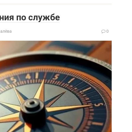
ния по службе
валёва
0