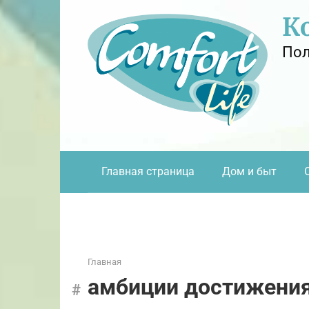
Перейти
К
к
контенту
Пол
Главная страница
Дом и быт
Главная
амбиции достижени