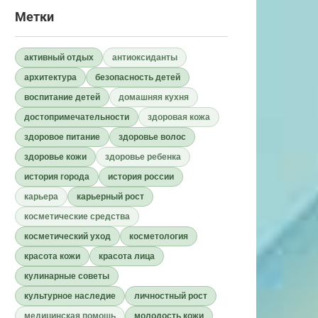
Метки
активный отдых
антиоксиданты
архитектура
безопасность детей
воспитание детей
домашняя кухня
достопримечательности
здоровая кожа
здоровое питание
здоровье волос
здоровье кожи
здоровье ребенка
история города
история россии
карьера
карьерный рост
косметические средства
косметический уход
косметология
красота кожи
красота лица
кулинарные советы
культурное наследие
личностный рост
медицинская помощь
молодость кожи