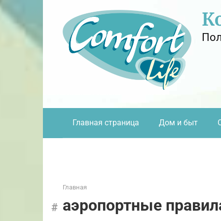
Перейти
К
к
контенту
Пол
Главная страница
Дом и быт
Главная
аэропортные правил