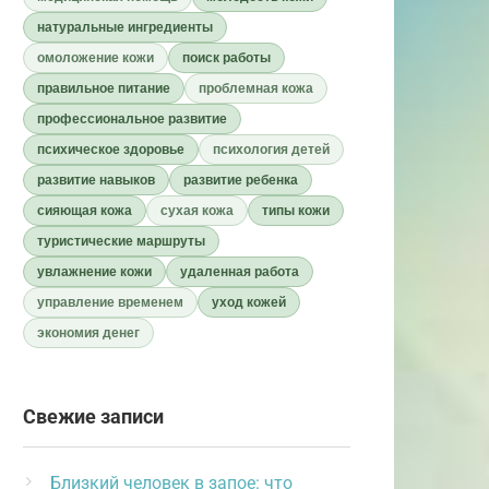
натуральные ингредиенты
омоложение кожи
поиск работы
правильное питание
проблемная кожа
профессиональное развитие
психическое здоровье
психология детей
развитие навыков
развитие ребенка
сияющая кожа
сухая кожа
типы кожи
туристические маршруты
увлажнение кожи
удаленная работа
управление временем
уход кожей
экономия денег
Свежие записи
Близкий человек в запое: что